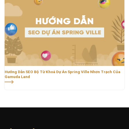
Hướng Dẫn SEO Bộ Từ Khoá Dự Án Spring Ville Nhơn Trạch Của
Gamuda Land