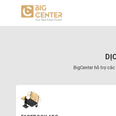
Skip
to
content
DỊ
BigCenter hỗ trợ các