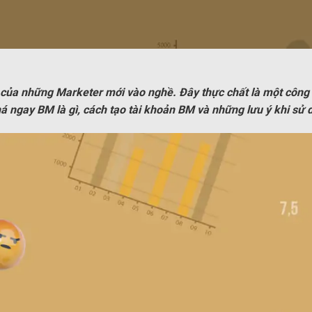
ấy của những Marketer mới vào nghề. Đây thực chất là một côn
 ngay BM là gì, cách tạo tài khoản BM và những lưu ý khi sử 