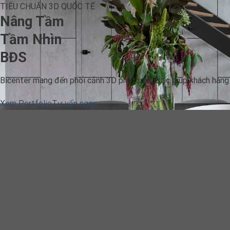
TIÊU CHUẨN 3D QUỐC TẾ
Nâng Tầm
Tầm Nhìn
BĐS
Bicenter mang đến phối cảnh 3D photorealistic giúp khách hàng 
Xem Portfolio
Tư vấn ngay