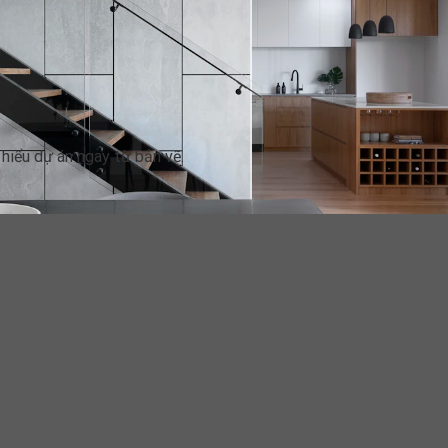
hiểu dự án ngay từ bản vẽ.